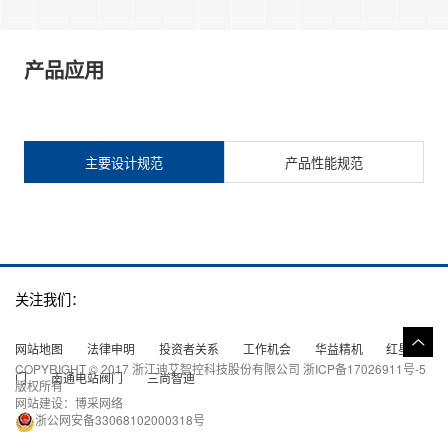
产品应用
主要设计规范
产品性能规范
关注我们：
网站地图
法律申明
投资者关系
工作机会
华益精机
红星阀
COPYRIGHT © 2017 浙江迪艾智控科技股份有限公司
浙ICP备17026911号-5
门
南通电站阀门
三尚智迪
版权所有
网站建设
：
博采网络
浙公网安备33068102000318号